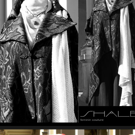
ch der Damenoberbekleidung in großen Größen zurück. Nach
 in Berlin-Mariendorf.
eht, eine Stadt mit einem so unverwechselbaren Charakter u
ven Auseinandersetzung mit dem Zeitgeist einer Weltmetrop
 Richtigkeit unserer Philosophie. Shalee Berlin beliefert z
ee Berlin präsentiert sich mit seiner exklusiven Damenmode