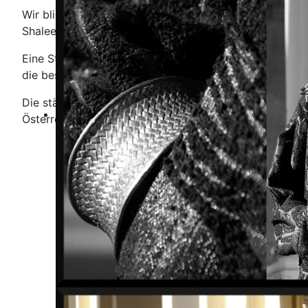
Wir blicken auf eine langjährige Erfahrung im Berei
Shalee Berlin 2004 in die Modestadt Berlin mit dem Sitz
Eine Stadt, die weltweit für Fashion und Lifestyle st
die besten Voraussetzungen zur Inspiration und kreati
Die ständig wachsende Zahl an Kunden bestätigt uns die
Österreich, Spanien und in der Schweiz. Das Label Shal